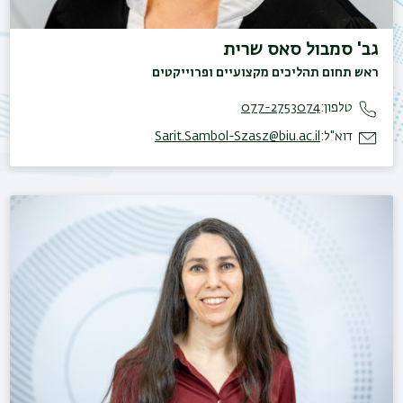
גב' סמבול סאס שרית
ראש תחום תהליכים מקצועיים ופרוייקטים
טלפון:
077-2753074
דוא"ל:
Sarit.Sambol-Szasz@biu.ac.il