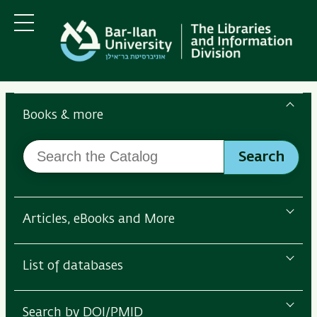
Skip
Skip
to
to
main
main
Menu
content
Navigation
Search
the
Books & more
Bar-
Search
Ilan
Search
the
Libraries
Catalog
Articles, eBooks and More
List of databases
Search by DOI/PMID