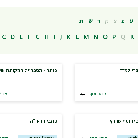
ע
פ
צ
ק
ר
ש
ת
C
D
E
F
G
H
I
J
K
L
M
N
O
P
Q
R
רי למוד
כותר - הספרייה המקוונת של
מידע נוסף
מידע 
 יהוסף שוורץ
כתבי הראי"ה