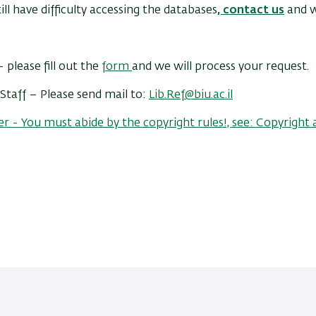
till have difficulty accessing the databases
,
contact us
and w
 please fill out the
form
and we will process your request.
Staff – Please send mail to:
Lib.Ref@biu.ac.il
- You must abide by the copyright rules!, see: Copyright 