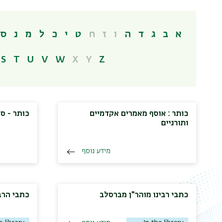
א
ב
ג
ד
ה
ו
ז
ח
ט
י
כ
ל
מ
נ
ס
S
T
U
V
W
X
Y
Z
כותר : אוסף מאמרים אקדמיים
כותר - ספ
ותורניים
מידע נוסף
כתבי רבינו מוהר"ן מברסלב
כתבי הרב