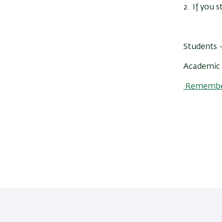
2. If you s
Students –
Academic 
Remember 