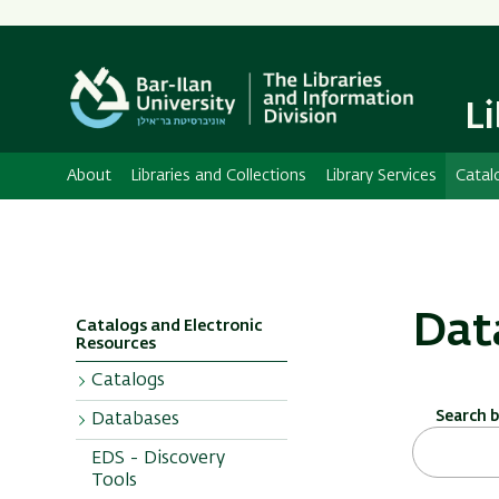
L
About
Libraries and Collections
Library Services
Catal
Dat
Catalogs and Electronic
Resources
Catalogs
Search 
Databases
Bar Ilan Catalog
EDS - Discovery
Additional
Sorted
Tools
Catalogs
Alphabetically or