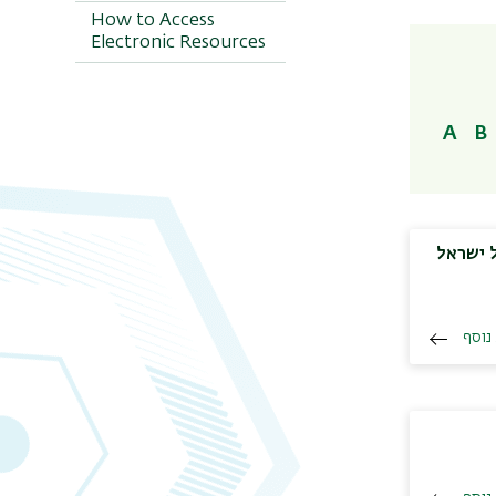
by Categories
How to Access
Electronic Resources
Movie Databases
Electronic
Encyclopedias and
Dictionaries
A
B
 ישראל
נוסף