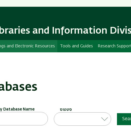
Skip
Skip
to
to
main
main
content
Navigation
ibraries and Information Divi
ogs and Electronic Resources
Tools and Guides
Research Suppor
abases
by Database Name
סטטוס
Sea