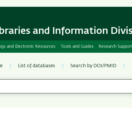
Skip
Skip
to
to
main
main
content
Navigation
ibraries and Information Divi
ogs and Electronic Resources
Tools and Guides
Research Suppor
re
List of databases
Search by DOI/PMID