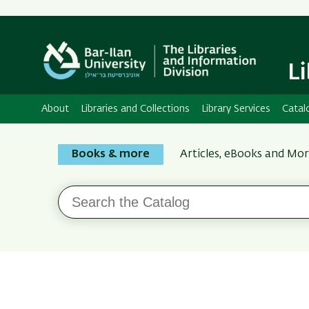
L
About
Libraries and Collections
Library Services
Catal
Search
Books & more
Articles, eBooks and Mo
the
Bar-
Search
Ilan
the
Catalog
Libraries