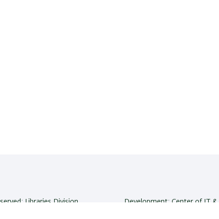
eserved: Libraries Division
Development:
Center of IT & 
niversity | Ramat-Gan, 5290002
Accessibility Statement