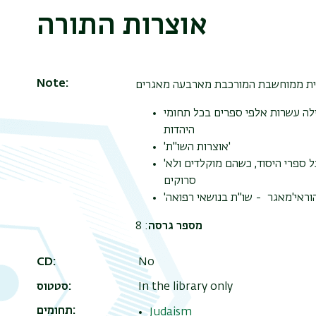
אוצרות התורה
Note
לה עשרות אלפי ספרים בכל תחומי
היהדות
'אוצרות השו"ת'
'הארכיון התורני' - ארון הספרים היהודי, הכולל בתוכו את כל ספרי היסוד, כשהם מוקלדים ולא
סרוקים
'וראי'מאגר - שו"ת בנושאי רפואה
: 8
מספר גרסה
CD
No
סטטוס
In the library only
תחומים
Judaism