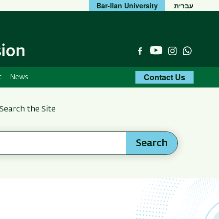
Bar-Ilan University
עברית
sion
YouTube
Facebook
Instagram
Whats
Contact Us
t
News
Search the Site
Search