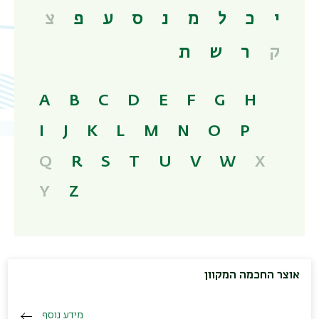
י
כ
ל
מ
נ
ס
ע
פ
צ
ק
ר
ש
ת
A
B
C
D
E
F
G
H
I
J
K
L
M
N
O
P
Q
R
S
T
U
V
W
X
Y
Z
אוצר החכמה המקוון
מידע נוסף