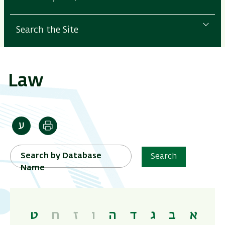
Search the Site
Law
Print
Search by Database
Search
Name
א
ב
ג
ד
ה
ו
ז
ח
ט