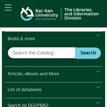
Skip
Skip
to
to
main
main
Menu
content
Navigation
Search
the
Books & more
Bar-
Search
Ilan
Search
the
Libraries
Catalog
Articles, eBooks and More
List of databases
Search by DOI/PMID