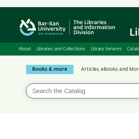
L
About
Libraries and Collections
Library Services
Catal
Search
Books & more
Articles, eBooks and Mo
the
Bar-
Search
Ilan
the
Catalog
Libraries