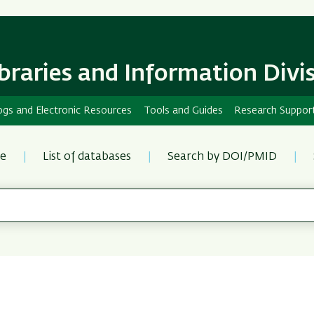
Skip
Skip
to
to
main
main
content
Navigation
ibraries and Information Divi
ogs and Electronic Resources
Tools and Guides
Research Suppor
re
List of databases
Search by DOI/PMID