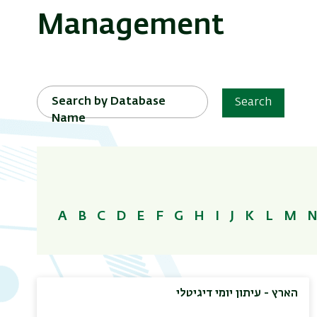
Management
Search by Database
Search
Name
A
B
C
D
E
F
G
H
I
J
K
L
M
הארץ - עיתון יומי דיגיטלי