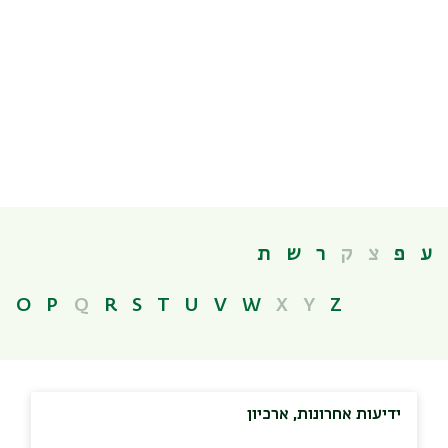
ע
פ
צ
ק
ר
ש
ת
N
O
P
Q
R
S
T
U
V
W
X
Y
Z
ידיעות אחרונות, ארכיון