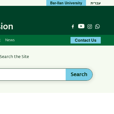
Bar-Ilan University
עברית
sion
YouTube
Facebook
Instagram
Whats
Contact Us
t
News
Search the Site
Search