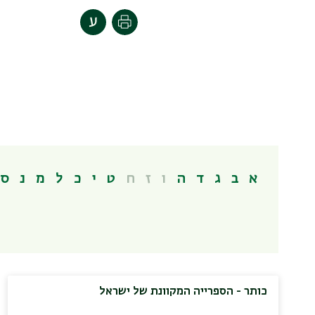
Print
א
ב
ג
ד
ה
ו
ז
ח
ט
י
כ
ל
מ
נ
ס
כותר - הספרייה המקוונת של ישראל