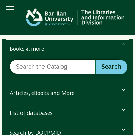
Skip
Skip
to
to
main
main
Menu
content
Navigation
Search
the
Books & more
Bar-
Search
Ilan
Search
the
Libraries
Catalog
Articles, eBooks and More
List of databases
Search by DOI/PMID