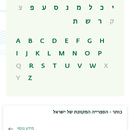
י
כ
ל
מ
נ
ס
ע
פ
צ
ק
ר
ש
ת
A
B
C
D
E
F
G
H
I
J
K
L
M
N
O
P
Q
R
S
T
U
V
W
X
Y
Z
כותר - הספרייה המקוונת של ישראל
מידע נוסף