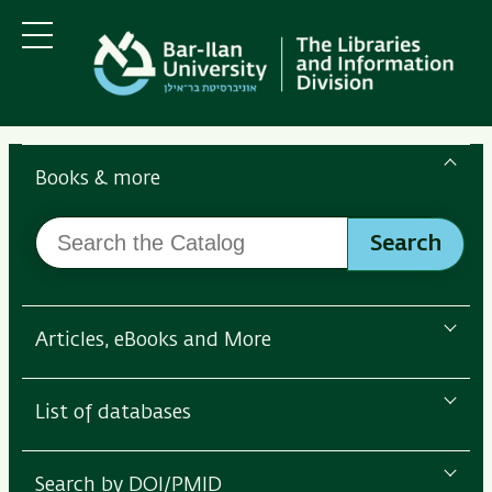
Skip
Skip
to
to
main
main
Menu
content
Navigation
Search
the
Books & more
Bar-
Search
Ilan
Search
the
Libraries
Catalog
Articles, eBooks and More
List of databases
Search by DOI/PMID