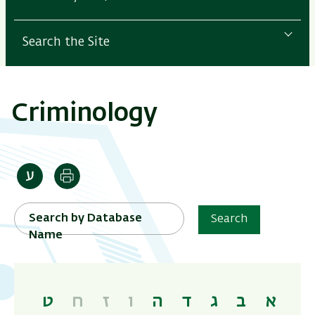
Search the Site
Criminology
Print
Search by Database
Search
Name
א
ב
ג
ד
ה
ו
ז
ח
ט