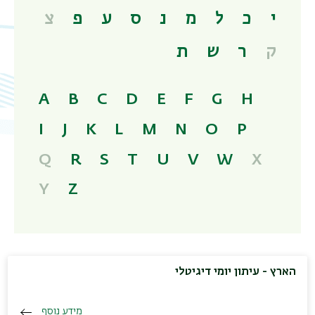
י
כ
ל
מ
נ
ס
ע
פ
צ
ק
ר
ש
ת
A
B
C
D
E
F
G
H
I
J
K
L
M
N
O
P
Q
R
S
T
U
V
W
X
Y
Z
הארץ - עיתון יומי דיגיטלי
מידע נוסף