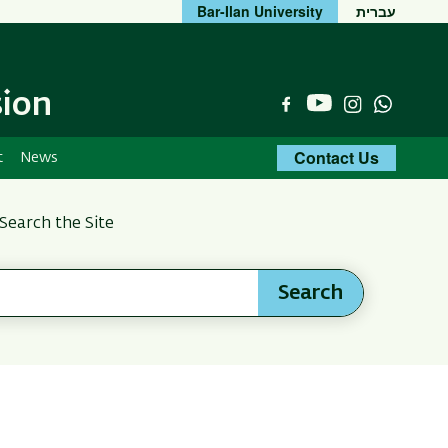
Bar-Ilan University
עברית
sion
YouTube
Facebook
Instagram
Whats
Contact Us
t
News
Search the Site
Search