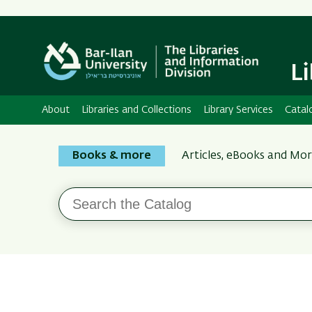
L
About
Libraries and Collections
Library Services
Catal
Search
Books & more
Articles, eBooks and Mo
the
Bar-
Search
Ilan
the
Catalog
Libraries