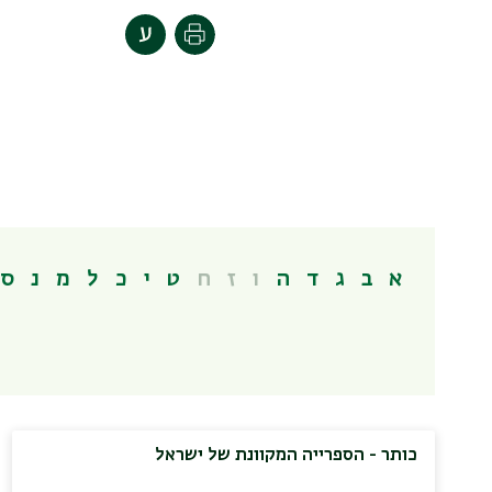
Print
א
ב
ג
ד
ה
ו
ז
ח
ט
י
כ
ל
מ
נ
ס
כותר - הספרייה המקוונת של ישראל