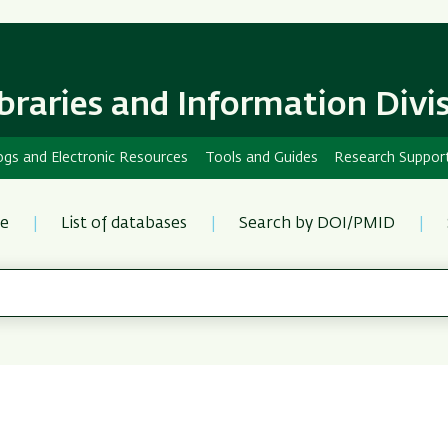
Skip
Skip
to
to
main
main
content
Navigation
ibraries and Information Divi
ogs and Electronic Resources
Tools and Guides
Research Suppor
re
List of databases
Search by DOI/PMID