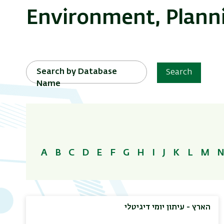
Environment, Planni
Search by Database
Search
Name
A
B
C
D
E
F
G
H
I
J
K
L
M
הארץ - עיתון יומי דיגיטלי