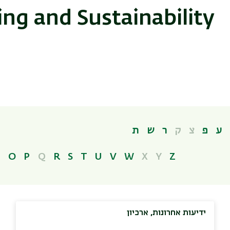
ng and Sustainability
ע
פ
צ
ק
ר
ש
ת
N
O
P
Q
R
S
T
U
V
W
X
Y
Z
ידיעות אחרונות, ארכיון