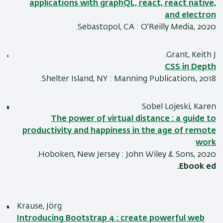
applications with graphQL, react, react native,
and electron
Sebastopol, CA : O'Reilly Media, 2020.
Grant, Keith J.
CSS in Depth
Shelter Island, NY : Manning Publications, 2018.
Sobel Lojeski, Karen
The power of virtual distance : a guide to
productivity and happiness in the age of remote
work
Hoboken, New Jersey : John Wiley & Sons, 2020.
Ebook ed.
Krause, Jörg
Introducing Bootstrap 4 : create powerful web