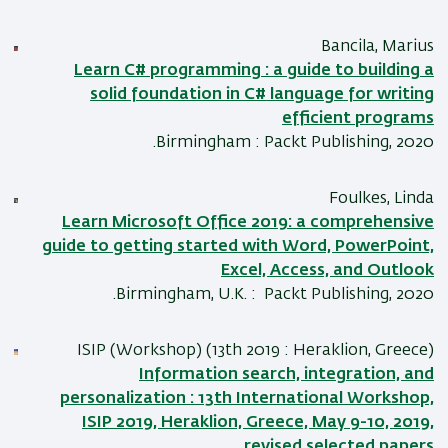
Bancila, Marius
Learn C# programming : a guide to building a
solid foundation in C# language for writing
efficient programs
Birmingham : Packt Publishing, 2020.
Foulkes, Linda
Learn Microsoft Office 2019: a comprehensive
guide to getting started with Word, PowerPoint,
Excel, Access, and Outlook
Birmingham, U.K. : Packt Publishing, 2020.
ISIP (Workshop) (13th 2019 : Heraklion, Greece)
Information search, integration, and
personalization : 13th International Workshop,
ISIP 2019, Heraklion, Greece, May 9-10, 2019,
revised selected papers