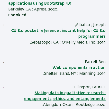
applications using Bootstrap 4.5
Berkeley, CA : Apress, 2020.
Ebook ed.
Albahari, Joseph,
C# 8.0 pocket reference : instant help for C# 8.0
programmers
Sebastopol, CA : O'Reilly Media, Inc., 2019.
Farrell, Ben
Web components in action
Shelter Island, NY : Manning, 2019.
Ellingson, Laura L.
Making data in qualitative research :
engagements, ethics, and entanglements
Abingdon, Oxon : Routledge, 2020.