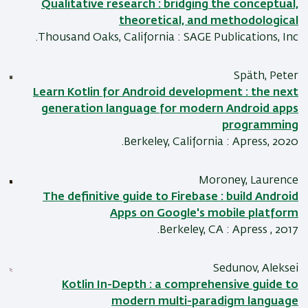
Qualitative research : bridging the conceptual,
theoretical, and methodological
Thousand Oaks, California : SAGE Publications, Inc.
Späth, Peter
Learn Kotlin for Android development : the next
generation language for modern Android apps
programming
Berkeley, California : Apress, 2020.
Moroney, Laurence
The definitive guide to Firebase : build Android
Apps on Google's mobile platform
Berkeley, CA : Apress , 2017.
Sedunov, Aleksei
Kotlin In-Depth : a comprehensive guide to
modern multi-paradigm language