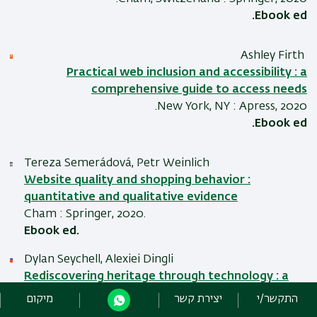
Ebook ed.
Ashley Firth
Practical web inclusion and accessibility : a
comprehensive guide to access needs
New York, NY : Apress, 2020.
Ebook ed.
Tereza Semerádová, Petr Weinlich
Website quality and shopping behavior :
quantitative and qualitative evidence
Cham : Springer, 2020.
Ebook ed.
Dylan Seychell, Alexiei Dingli
Rediscovering heritage through technology : a
collection of innovative research case studies
התקשר/י
יצירת קשר
מיקום
that are reworking the way we experience