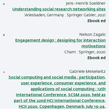
Jens-Henrik Soeldner
Understanding social research networking sites
Wiesbaden, Germany : Springer Gabler, 2021.
.
Ebook ed
Nelson Zagalo
Engagement design : designing for interaction
motivations
Cham : Springer, 2020.
.
Ebook ed
Gabriele Meiselwitz
Social computing and social media : participation,
user experience, consumer experience, and
applications of social computing : 12th
International Conference, SCSM 2020, held as
part of the 22nd HCI International Conference,
HCII 2020, Copenhagen, Denmark, July 19-24,