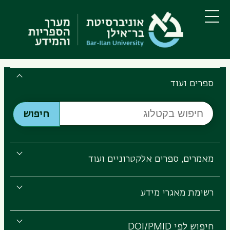
דילוג
דילוג
לתוכן
לתפריט
ניווט
העיקרי
תפריט
ראשי
Search
the
ספרים ועוד
Bar-
חיפוש
Ilan
חיפוש
בקטלוג
Libraries
מאמרים, ספרים אלקטרוניים ועוד
רשימת מאגרי מידע
חיפוש לפי DOI/PMID