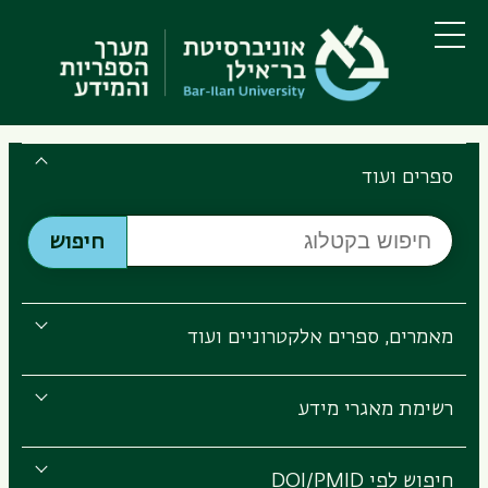
דילוג
דילוג
לתוכן
לתפריט
ניווט
העיקרי
תפריט
ראשי
Search
the
ספרים ועוד
Bar-
חיפוש
Ilan
חיפוש
בקטלוג
Libraries
מאמרים, ספרים אלקטרוניים ועוד
רשימת מאגרי מידע
חיפוש לפי DOI/PMID