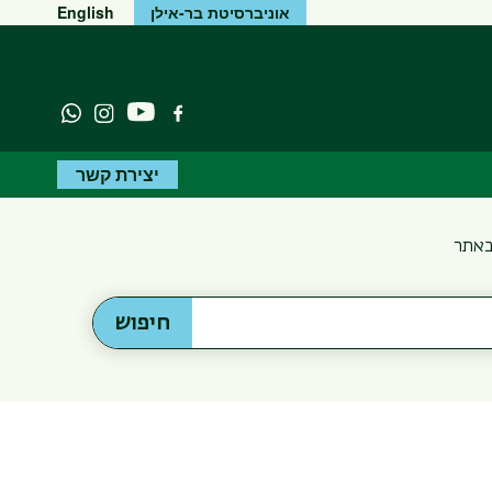
אוניברסיטת בר-אילן
English
יוטיוב
פייסבוק
Instagram
atsapp
יצירת קשר
באתר
חיפוש