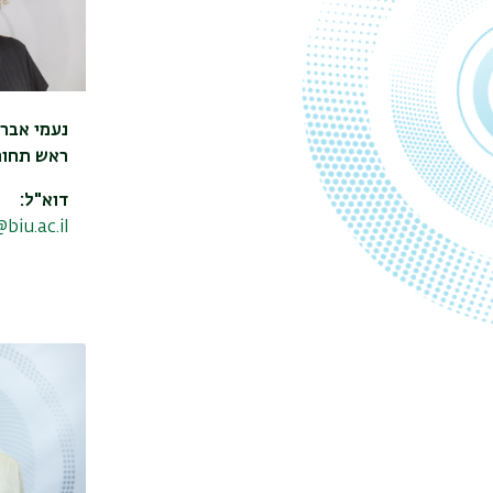
נעמי אבר
ראש תחום
דוא"ל:
iu.ac.il