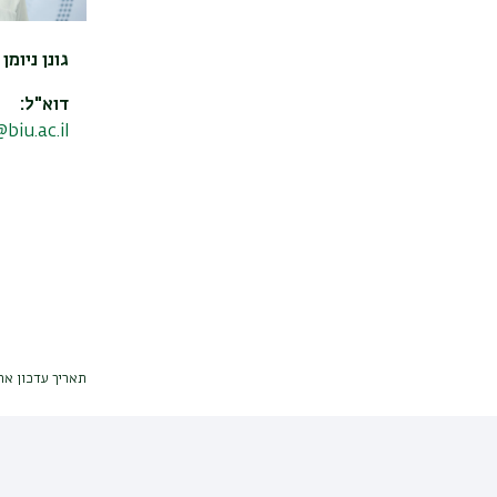
גונן ניומן
דוא"ל:
iu.ac.il
תאריך עדכון אחרון : 025