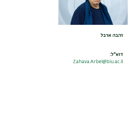
זהבה ארבל
דוא"ל:
Zahava.Arbel@biu.ac.il