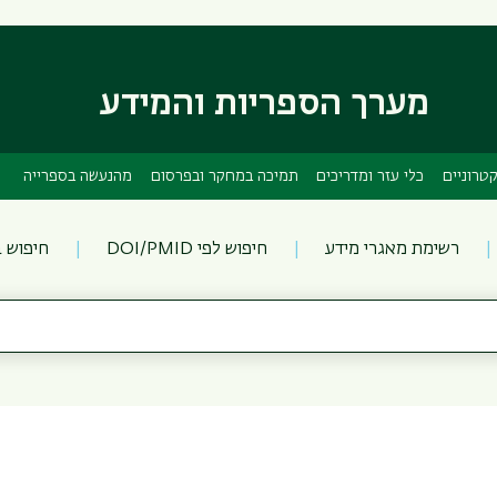
דילוג
דילוג
לתוכן
לתפריט
ניווט
העיקרי
ראשי
מערך הספריות והמידע
טרוניים
כלי עזר ומדריכים
תמיכה במחקר ובפרסום
מהנעשה בספרייה
רשימת מאגרי מידע
חיפוש לפי DOI/PMID
חיפוש 