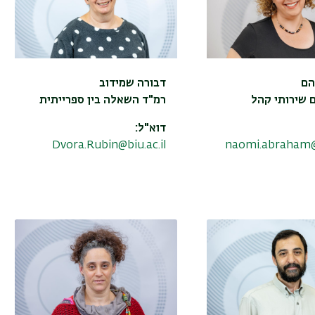
הם
דבורה שמידוב
 שירותי קהל
רמ"ד השאלה בין ספרייתית
דוא"ל:
Dvora.Rubin@biu.ac.il
naomi.abraham@b