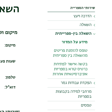
השאל
שירותי הספרייה
הדרכה ויעץ
השאלה
הדרכות בשימוש
במשאבי הספריה
מיקום וש
מידע על המדור
השאלה בין-ספרייתית
מידע על המדור
מידע על המדור
נוהלי השאלה
מיקום:
סרטוני הדרכה על
טופס להזמנת פריטים
נוהל פתיחה או חידוש
משאבי הספרייה
מהשאלה בין ספריתית
גישה למשאבי
הספרייה
טופס הזמנת הדרכה
שעות פעי
בקשה אישור לפתיחת
אישית
כרטיס קורא בספריות
שאלות נפוצות
אוניברסיטאיות אחרות
טופס הזמנת הדרכה
טלפון:
כרטיס קורא
קבוצתית
הפקדת עבודות גמר
דוא"ל:
כיצד ניגשים למשאבים
מידע על המדור
מרחבי למידה בקבוצות
אלקטרוניים
בספריות
הנחיות ותהליך הפקדת
צרו קשר
טפסים
עבודות גמר