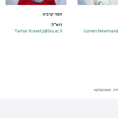
תמר קרביץ
דוא"ל:
Tamar.Kravetz@biu.ac.il
Gonen.Newman@b
29/09/2