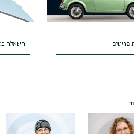
 פריטים
השאלה בס
ר