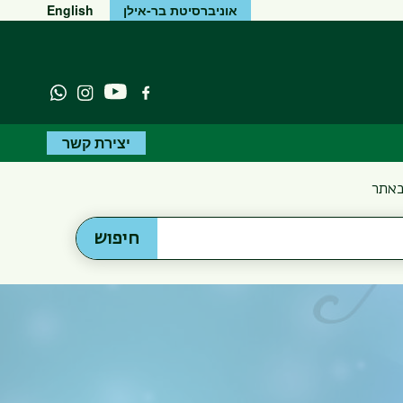
אוניברסיטת בר-אילן
English
יוטיוב
פייסבוק
Instagram
atsapp
יצירת קשר
באתר
חיפוש