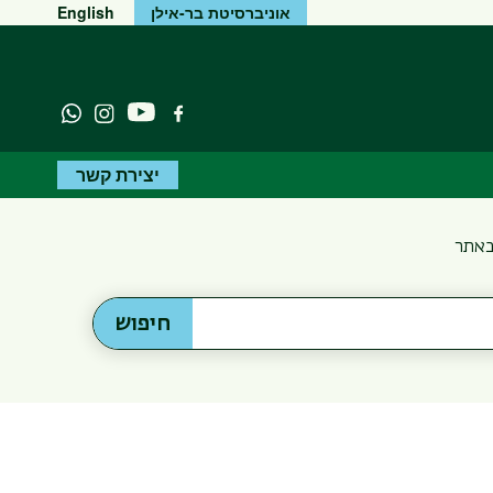
אוניברסיטת בר-אילן
English
יוטיוב
פייסבוק
Instagram
atsapp
יצירת קשר
באתר
חיפוש