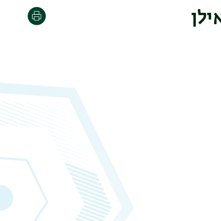
ילן
הדפסה