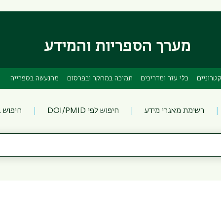
דילוג
דילוג
לתוכן
לתפריט
ניווט
העיקרי
ראשי
מערך הספריות והמידע
טרוניים
כלי עזר ומדריכים
תמיכה במחקר ובפרסום
מהנעשה בספרייה
רשימת מאגרי מידע
חיפוש לפי DOI/PMID
חיפוש 