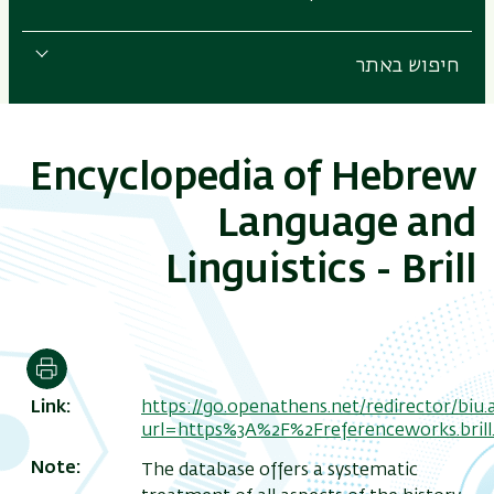
חיפוש באתר
Encyclopedia of Hebrew
Language and
Linguistics - Brill
הדפסה
Link
https://go.openathens.net/redirector/biu.ac
url=https%3A%2F%2Freferenceworks.bril
Note
The database offers a systematic