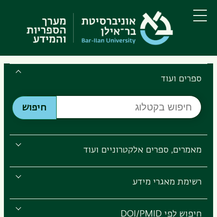
דילוג
דילוג
לתוכן
לתפריט
ניווט
העיקרי
תפריט
ראשי
Search
the
ספרים ועוד
Bar-
חיפוש
Ilan
חיפוש
בקטלוג
Libraries
מאמרים, ספרים אלקטרוניים ועוד
רשימת מאגרי מידע
חיפוש לפי DOI/PMID