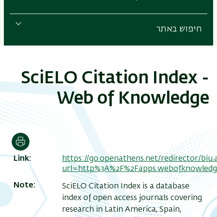
חיפוש באתר
SciELO Citation Index -
Web of Knowledge
הדפסה
Link
https://go.openathens.net/redirector/biu.ac
url=http%3A%2F%2Fapps.webofknowled
Note
SciELO Citation Index is a database
index of open access journals covering
research in Latin America, Spain,