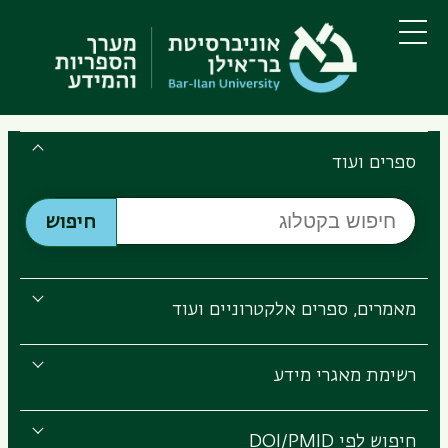
דילוג
דילוג
לתוכן
לתפריט
ניווט
העיקרי
תפריט
ראשי
Search
the
ספרים ועוד
Bar-
חיפוש
Ilan
חיפוש
בקטלוג
Libraries
מאמרים, ספרים אלקטרוניים ועוד
רשימת מאגרי מידע
חיפוש לפי DOI/PMID