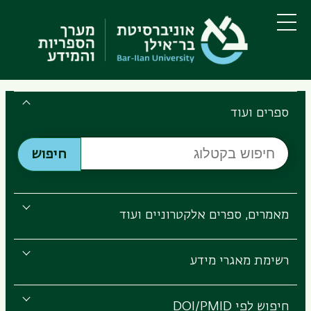
דילוג
דילוג
לתוכן
לתפריט
ניווט
העיקרי
תפריט
ראשי
Search
the
ספרים ועוד
Bar-
חיפוש
Ilan
חיפוש
בקטלוג
Libraries
מאמרים, ספרים אלקטרוניים ועוד
רשימת מאגרי מידע
חיפוש לפי DOI/PMID