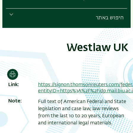
חיפוש באתר
Westlaw UK
הדפסה
Link
https://signon.thomsonreuters.com/feder
entityID=https%3A%2F%2Fidp.mail.biu.a
Note
Full text of American Federal and State
legislation and case law, law reviews
from the last 10 to 20 years, European
and international legal materials.