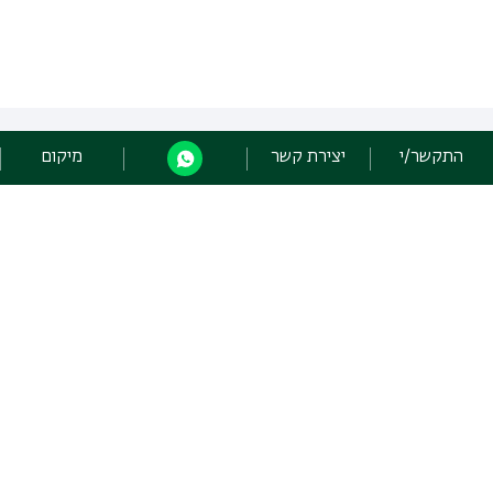
התקשר/י
יצירת קשר
מיקום
כל הזכויות שמורות: מערך הספריות
אוניברסיטת בר אילן רמת גן 5290002 |
יצירת קשר
פיתוח:
אגף תקשוב, אוניברסיטת בר-אילן
הצהרת נגישות
מדיניות פרטיות
אקדימה בר-אילן