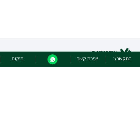
התקשר/י
יצירת קשר
מיקום
כל הזכויות שמורות: מערך הספריות
אוניברסיטת בר אילן רמת גן 5290002 |
יצירת קשר
פיתוח:
אגף תקשוב, אוניברסיטת בר-אילן
הצהרת נגישות
מדיניות פרטיות
אקדימה בר-אילן