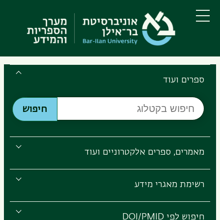
דילוג
דילוג
לתוכן
לתפריט
ניווט
העיקרי
תפריט
ראשי
Search
the
ספרים ועוד
Bar-
חיפוש
Ilan
חיפוש
בקטלוג
Libraries
מאמרים, ספרים אלקטרוניים ועוד
רשימת מאגרי מידע
חיפוש לפי DOI/PMID