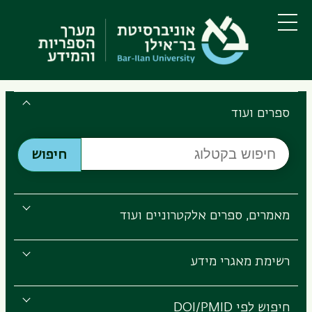
דילוג
דילוג
לתוכן
לתפריט
ניווט
העיקרי
תפריט
ראשי
Search
the
ספרים ועוד
Bar-
חיפוש
Ilan
חיפוש
בקטלוג
Libraries
מאמרים, ספרים אלקטרוניים ועוד
רשימת מאגרי מידע
חיפוש לפי DOI/PMID