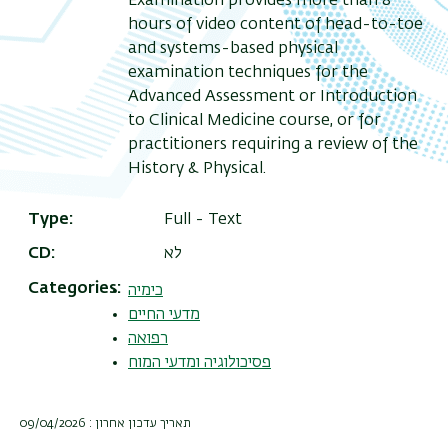
Examination provides more than 8
hours of video content of head-to-toe
and systems-based physical
examination techniques for the
Advanced Assessment or Introduction
to Clinical Medicine course, or for
practitioners requiring a review of the
History & Physical.
Type
Full - Text
לא
CD
Categories
כימיה
מדעי החיים
רפואה
פסיכולוגיה ומדעי המוח
תאריך עדכון אחרון : 09/04/2026