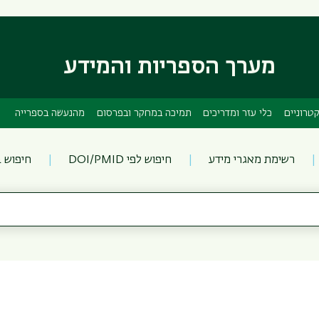
דילוג
דילוג
לתוכן
לתפריט
ניווט
העיקרי
ראשי
מערך הספריות והמידע
טרוניים
כלי עזר ומדריכים
תמיכה במחקר ובפרסום
מהנעשה בספרייה
רשימת מאגרי מידע
חיפוש לפי DOI/PMID
חיפוש 