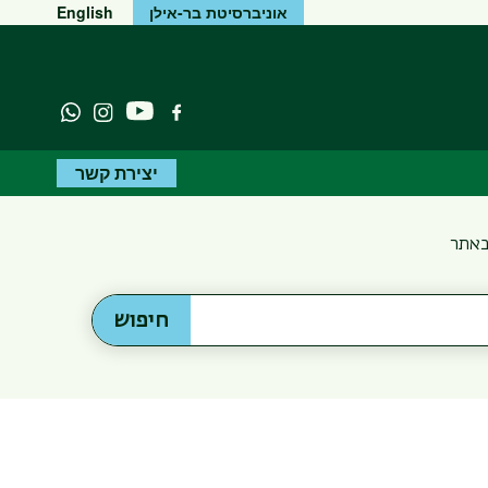
אוניברסיטת בר-אילן
English
יוטיוב
פייסבוק
Instagram
atsapp
יצירת קשר
באתר
חיפוש