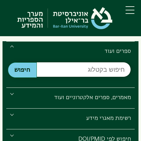
דילוג
דילוג
לתוכן
לתפריט
ניווט
העיקרי
תפריט
ראשי
Search
the
ספרים ועוד
Bar-
חיפוש
Ilan
חיפוש
בקטלוג
Libraries
מאמרים, ספרים אלקטרוניים ועוד
רשימת מאגרי מידע
חיפוש לפי DOI/PMID