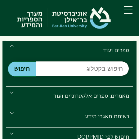
דילוג
דילוג
לתוכן
לתפריט
ניווט
העיקרי
תפריט
ראשי
Search
the
ספרים ועוד
Bar-
חיפוש
Ilan
חיפוש
בקטלוג
Libraries
מאמרים, ספרים אלקטרוניים ועוד
רשימת מאגרי מידע
חיפוש לפי DOI/PMID