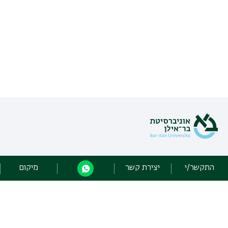
כל הזכויות שמורות: מערך הספריות
התקשר/י
יצירת קשר
מיקום
אוניברסיטת בר אילן רמת גן 5290002 |
יצירת קשר
פיתוח:
אגף תקשוב, אוניברסיטת בר-אילן
הצהרת נגישות
מדיניות פרטיות
אקדימה בר-אילן