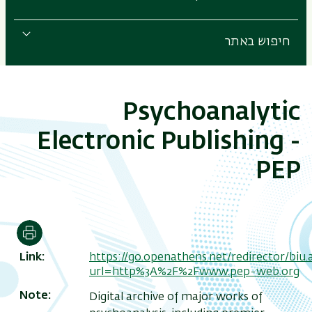
חיפוש באתר
Psychoanalytic
Electronic Publishing -
PEP
הדפסה
Link
https://go.openathens.net/redirector/biu.ac
url=http%3A%2F%2Fwww.pep-web.org
Note
Digital archive of major works of