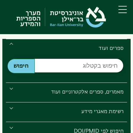
דילוג
דילוג
לתוכן
לתפריט
ניווט
העיקרי
תפריט
ראשי
Search
the
ספרים ועוד
Bar-
חיפוש
Ilan
חיפוש
בקטלוג
Libraries
מאמרים, ספרים אלקטרוניים ועוד
רשימת מאגרי מידע
חיפוש לפי DOI/PMID