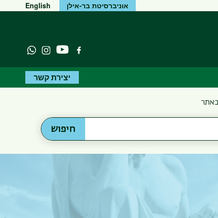
אוניברסיטת בר-אילן
English
יוטיוב
פייסבוק
Instagram
atsapp
יצירת קשר
באתר
חיפוש