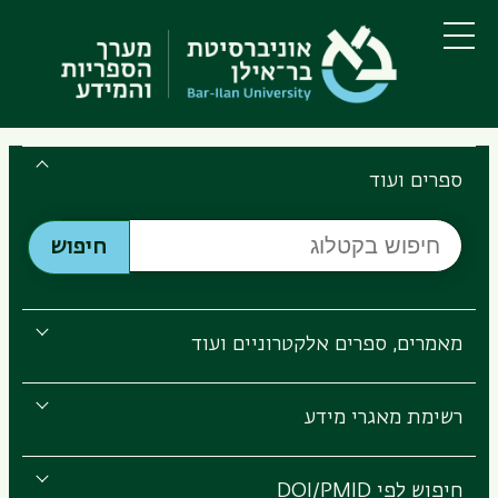
דילוג
דילוג
לתוכן
לתפריט
ניווט
העיקרי
תפריט
ראשי
Search
the
ספרים ועוד
Bar-
חיפוש
Ilan
חיפוש
בקטלוג
Libraries
מאמרים, ספרים אלקטרוניים ועוד
רשימת מאגרי מידע
חיפוש לפי DOI/PMID