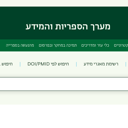
דילוג
דילוג
לתוכן
לתפריט
ניווט
העיקרי
ראשי
מערך הספריות והמידע
טרוניים
כלי עזר ומדריכים
תמיכה במחקר ובפרסום
מהנעשה בספרייה
רשימת מאגרי מידע
חיפוש לפי DOI/PMID
חיפוש 