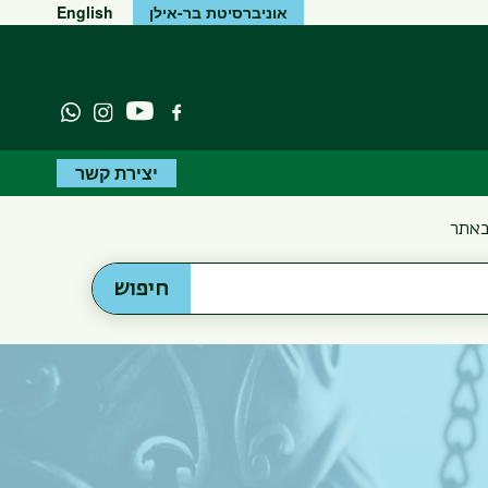
אוניברסיטת בר-אילן
English
יוטיוב
פייסבוק
Instagram
atsapp
יצירת קשר
באתר
חיפוש