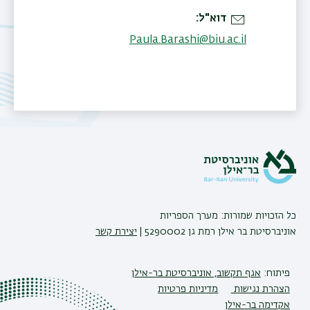
דוא"ל
Paula.Barashi@biu.ac.il
תאריך עדכון אחרון : 24/03/2026
כל הזכויות שמורות: מערך הספריות
אוניברסיטת בר אילן רמת גן 5290002 |
יצירת קשר
פיתוח:
אגף תקשוב, אוניברסיטת בר-אילן
הצהרת נגישות
מדיניות פרטיות
אקדימה בר-אילן