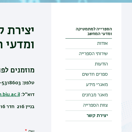
יצירת 
הספרייה למתמטיקה
ומדעי המחשב
ומדעי 
אודות
שירותי הספרייה
הודעות
מוזמנים לפנ
ספרים חדשים
טלפון: 03-5318603
מאגרי מידע
דוא''ל:
biu.ac.il
מאגר מבחנים
צוות הספרייה
בניין 216 חדר 116
יצירת קשר
שם