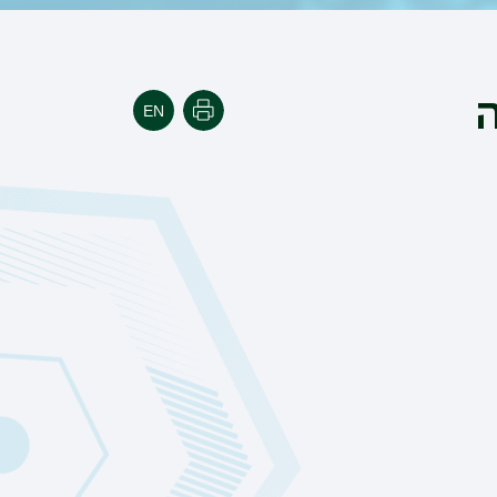
ה
הדפסה