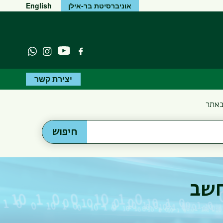
אוניברסיטת בר-אילן
English
יוטיוב
פייסבוק
Instagram
atsapp
יצירת קשר
באתר
חיפוש
חשב