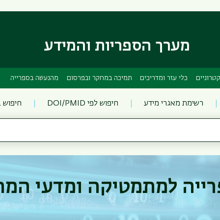
דילוג
דילוג
לתוכן
לתפריט
ניווט
העיקרי
ראשי
מערך הספריות והמידע
טרוניים
כלי עזר ומדריכים
תמיכה במחקר ובפרסום
מהנעשה בספרייה
רשימת מאגרי מידע
חיפוש לפי DOI/PMID
חיפוש 
ייה למתמטיקה ומדעי המ