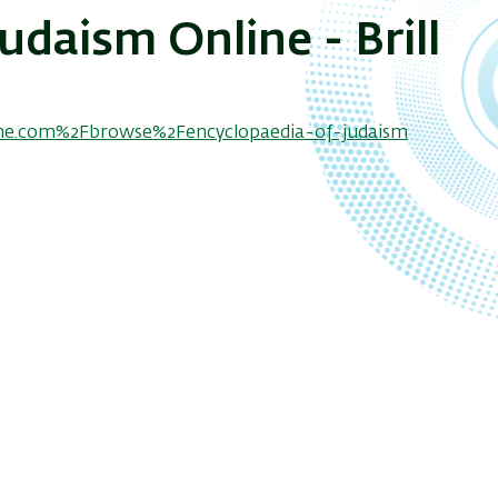
udaism Online - Brill
online.com%2Fbrowse%2Fencyclopaedia-of-judaism