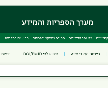
דילוג
דילוג
לתוכן
לתפריט
ניווט
העיקרי
ראשי
מערך הספריות והמידע
טרוניים
כלי עזר ומדריכים
תמיכה במחקר ובפרסום
מהנעשה בספרייה
רשימת מאגרי מידע
חיפוש לפי DOI/PMID
חיפוש 