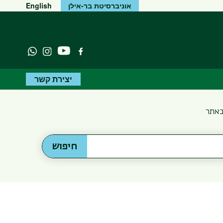
אוניברסיטת בר-אילן
English
יוטיוב
פייסבוק
Instagram
atsapp
יצירת קשר
באתר
חיפוש