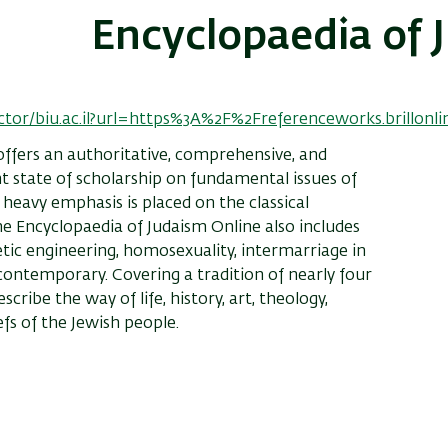
Encyclopaedia of J
rector/biu.ac.il?url=https%3A%2F%2Freferenceworks.brill
offers an authoritative, comprehensive, and
t state of scholarship on fundamental issues of
heavy emphasis is placed on the classical
the Encyclopaedia of Judaism Online also includes
etic engineering, homosexuality, intermarriage in
ontemporary. Covering a tradition of nearly four
scribe the way of life, history, art, theology,
efs of the Jewish people.