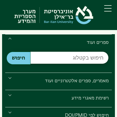
דילוג
דילוג
לתוכן
לתפריט
ניווט
העיקרי
תפריט
ראשי
Search
the
ספרים ועוד
Bar-
חיפוש
Ilan
חיפוש
בקטלוג
Libraries
מאמרים, ספרים אלקטרוניים ועוד
רשימת מאגרי מידע
חיפוש לפי DOI/PMID