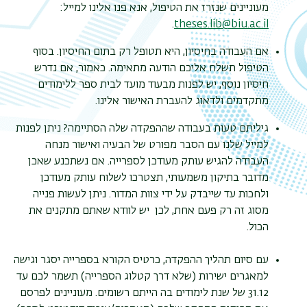
מעוניינים שנזרז את הטיפול, אנא פנו אלינו למייל:
.
theses.lib@biu.ac.il
אם העבודה בחיסיון, היא תטופל רק בתום החיסיון. בסוף
הטיפול תשלח אליכם הודעה מתאימה. כאמור, אם נדרש
חיסיון נוסף, יש לפנות מבעוד מועד לבית ספר ללימודים
מתקדמים ולדאוג להעברת האישור אלינו.
גיליתם טעות בעבודה שההפקדה שלה הסתיימה? ניתן לפנות
למייל שלנו עם הסבר מפורט של הבעיה ואישור מנחה
העבודה להגיש עותק מעודכן לספרייה. אם נשתכנע שאכן
מדובר בתיקון משמעותי, תצטרכו לשלוח עותק מעודכן
ולחכות עד שייבדק על ידי צוות המדור. ניתן לעשות פנייה
מסוג זה רק פעם אחת, לכן יש לוודא שאתם מתקנים את
הכול.
עם סיום תהליך ההפקדה, כרטיס הקורא בספרייה יסגר וגישה
למאגרים ישירות (שלא דרך קטלוג הספרייה) תשמר לכם עד
31.12 של שנת לימודים בה הייתם רשומים. מעוניינים לפרסם