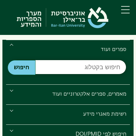
דילוג
דילוג
לתוכן
לתפריט
ניווט
העיקרי
תפריט
ראשי
Search
the
ספרים ועוד
Bar-
חיפוש
Ilan
חיפוש
בקטלוג
Libraries
מאמרים, ספרים אלקטרוניים ועוד
רשימת מאגרי מידע
חיפוש לפי DOI/PMID