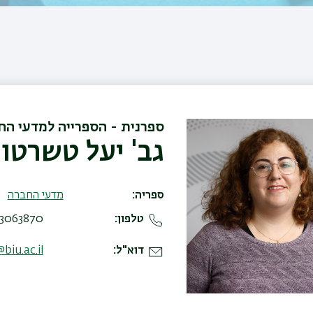
ספרנית - הספרייה למדעי הח
גב' יעל טשרטו
ספריה
מדעי החברה
טלפון
870 , 03-5318484
דוא"ל
biu.ac.il