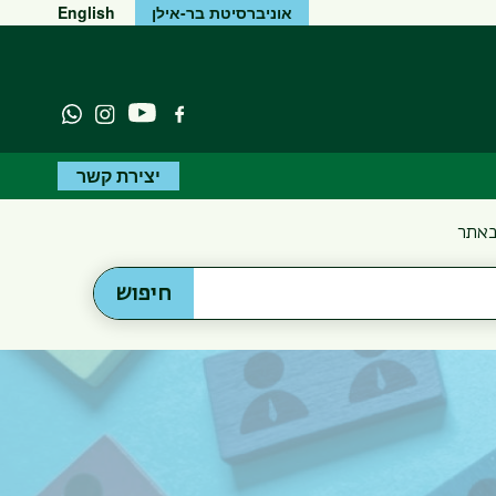
אוניברסיטת בר-אילן
English
יוטיוב
פייסבוק
Instagram
atsapp
יצירת קשר
באתר
חיפוש