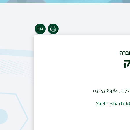
הדפסה
ברה
ק
0773063
Yael.Teshartok@