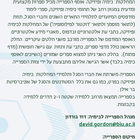
המחלקות: כימיה ופיזיקה. אוסף הספרייה מכיל ספרות מקצועית
ומדעית במגוון רחב של תחומי כימיה ופיזיקה, ספרי לימוד
מודפסים המיועדים לתלמידי התארים השונים וחברי הסגל, תזות
(לתואר מוסמך ולתואר 'דוקטור לפילוסופיה') של המחלקות לכימיה
ופיזיקה, כתבי עת אלקטרוניים ובדפוס , מאגרי מידע אלקטרוניים.
האוסף המודפס של הספרייה מורכב משני חלקים עיקריים: החלק
הראשון כולל מדפי ספרים, כתבי עת ותזות עם גישה חופשית (מדף
פתוח); בחלק השני ניתן למצוא ספרים שמורים (השייכים לאוסף
כימיה בלבד) אשר הגישה אליהם מתבצעת על ידי צוות הספרייה.
הספריה משרתת את חברי הסגל ותלמידי המחלקות: כימיה
ופיזיקה בפרט, כמו גם את כלל הסטודנטים והסגל של אוניברסיטת
בר אילן .
בספרייה תמצאו מרחב ללמידה שקטה ו-2 חדרים ללמידה
בקבוצות.
מנהל הספרייה לכימיה: דוד גורדון
david.gordon@biu.ac.il
מיקום הספרייה: