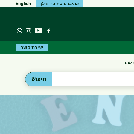
אוניברסיטת בר-אילן
English
יוטיוב
פייסבוק
Instagram
atsapp
יצירת קשר
באתר
חיפוש