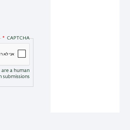
CAPTCHA
ou are a human
 submissions.