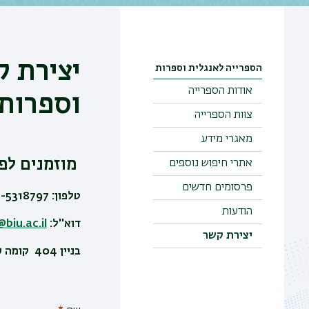
יצירת ק
הספרייה לאנגלית וספרות
אודות הספרייה
וספרות
צוות הספרייה
מאגרי מידע
מוזמנים לפנ
אתרי חיפוש נוספים
פרסומים חדשים
טלפון: 03-5318797
הודעות
דוא''ל:
biu.ac.il
יצירת קשר
בניין 404 קומה עליונה חדר 212