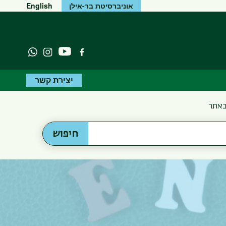
אוניברסיטת בר-אילן
English
יוטיוב
פייסבוק
Instagram
atsapp
יצירת קשר
באתר
חיפוש