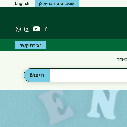
אוניברסיטת בר-אילן
English
יוטיוב
פייסבוק
Instagram
atsapp
יצירת קשר
באתר
חיפוש