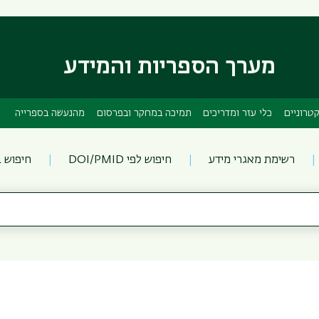
דילוג
דילוג
לתוכן
לתפריט
ניווט
העיקרי
ראשי
מערך הספריות והמידע
טרוניים
כלי עזר ומדריכים
תמיכה במחקר ובפרסום
מהנעשה בספרייה
רשימת מאגרי מידע
חיפוש לפי DOI/PMID
חיפוש 