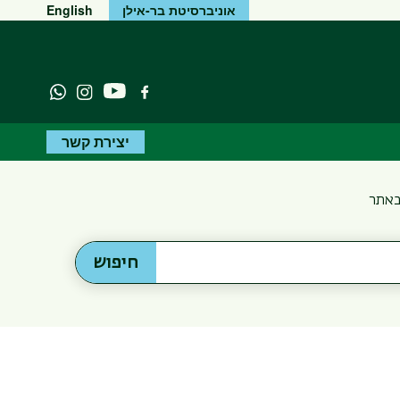
אוניברסיטת בר-אילן
English
יוטיוב
פייסבוק
Instagram
atsapp
יצירת קשר
באתר
חיפוש