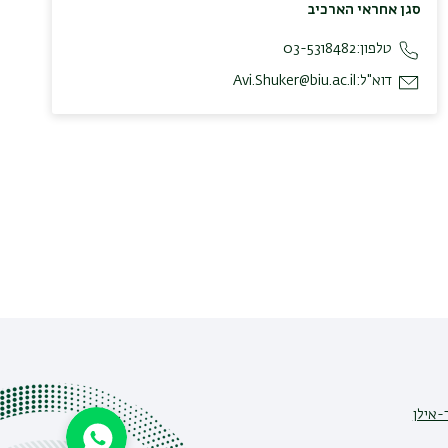
סגן אחראי הארכיב
טלפון:
03-5318482
דוא"ל:
Avi.Shuker@biu.ac.il
-אילן