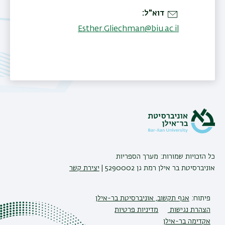
דוא"ל
Esther.Gliechman@biu.ac.il
תאריך עדכון אחרון : 24/03/2026
כל הזכויות שמורות: מערך הספריות
אוניברסיטת בר אילן רמת גן 5290002 |
יצירת קשר
פיתוח:
אגף תקשוב, אוניברסיטת בר-אילן
הצהרת נגישות
מדיניות פרטיות
אקדימה בר-אילן