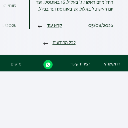
החל מיום ראשון, ג' באלול, 16 באוגוסט, ועד
צוותי הספ
יום ראשון, י' באלול, 23 באוגוסט ועד בכלל,
05/08/2026
קרא עוד
06/2026
לכל ההודעות
התקשר/י
יצירת קשר
מיקום
מידע נוסף
עדכונים בנוגע לקישורים לטקסט המלא ב- Google Scholar
דלת פתוחה למדע פתוח - Open Access
זכויות יוצרים ושימוש הוגן