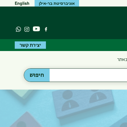
אוניברסיטת בר-אילן
English
יוטיוב
פייסבוק
Instagram
atsapp
יצירת קשר
באתר
חיפוש