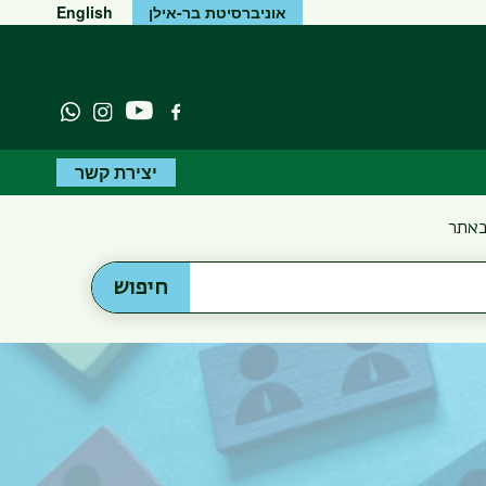
אוניברסיטת בר-אילן
English
יוטיוב
פייסבוק
Instagram
atsapp
יצירת קשר
באתר
חיפוש