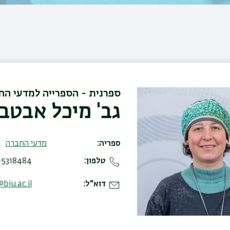
ספרנית - הספרייה למדעי הח
גב' מיכל אבטבי
ספריה
מדעי החברה
טלפון
8484 , 0773067431
דוא"ל
biu.ac.il