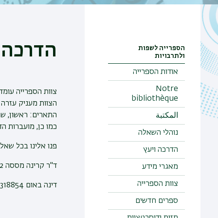
הדרכה 
הספרייה לשפות
ולתרבויות
אודות הספרייה
Notre
צוות הספרייה עומד
bibliothèque
הצוות מעניק
עזרה 
התארים: ראשון, שני
المكتبة
כמו כן, מועברות
הד
נוהלי השאלה
פנו אלינו בכל שאלה
הדרכה ויעץ
ד"ר קרינה מססה 03-5318852
מאגרי מידע
צוות הספרייה
דינה באום 03-5318854
ספרים חדשים