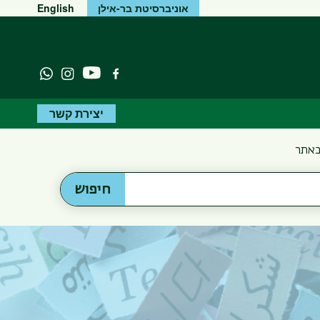
אוניברסיטת בר-אילן
English
יוטיוב
פייסבוק
Instagram
atsapp
יצירת קשר
באתר
חיפוש