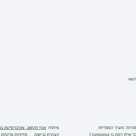
מורות: מערך הספריות
פיתוח:
אגף תקשוב, אוניברסיטת בר
לן רמת גן 5290002 |
הצהרת נגישות
מדיניות פרטיות